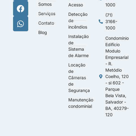
Somos
Acesso
1000
Serviços
Detecção
(71)
de
3166-
Contato
incêndios
1000
Blog
Instalação
Condomínio
de
Edifício
Sistema
Modulo
de Alarme
Empresarial
- R.
Locação
Metódio
de
Coelho, 120
Câmeras
- sl 602 -
de
Parque
Segurança
Bela Vista,
Manutenção
Salvador -
condominial
BA, 40279-
120