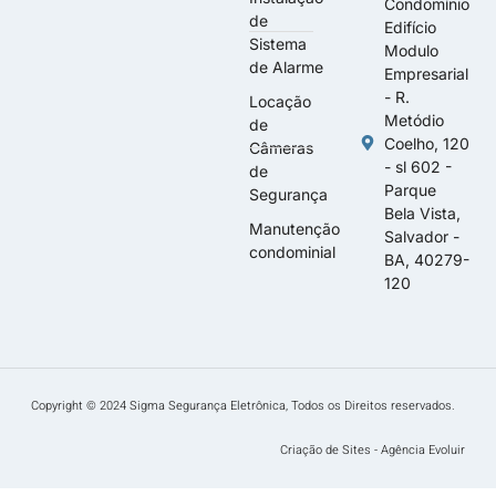
Condomínio
de
Edifício
Sistema
Modulo
de Alarme
Empresarial
- R.
Locação
Metódio
de
Coelho, 120
Câmeras
- sl 602 -
de
Parque
Segurança
Bela Vista,
Manutenção
Salvador -
condominial
BA, 40279-
120
Copyright © 2024 Sigma Segurança Eletrônica, Todos os Direitos reservados.
Criação de Sites - Agência Evoluir