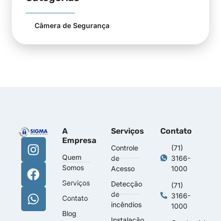
Câmera de Segurança
A
Serviços
Contato
Empresa
Controle
(71)
Quem
de
3166-
Somos
Acesso
1000
Serviços
Detecção
(71)
de
3166-
Contato
incêndios
1000
Blog
Instalação