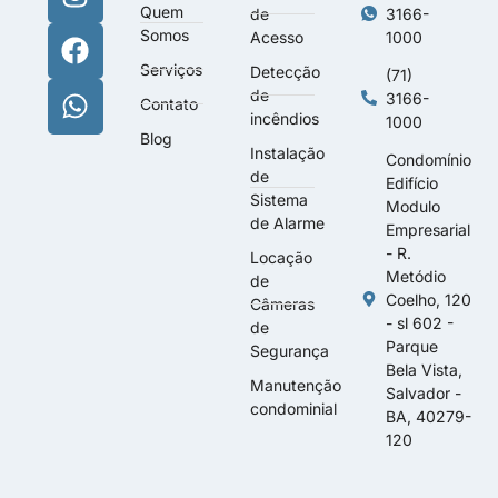
Quem
de
3166-
Somos
Acesso
1000
Serviços
Detecção
(71)
de
3166-
Contato
incêndios
1000
Blog
Instalação
Condomínio
de
Edifício
Sistema
Modulo
de Alarme
Empresarial
- R.
Locação
Metódio
de
Coelho, 120
Câmeras
- sl 602 -
de
Parque
Segurança
Bela Vista,
Manutenção
Salvador -
condominial
BA, 40279-
120